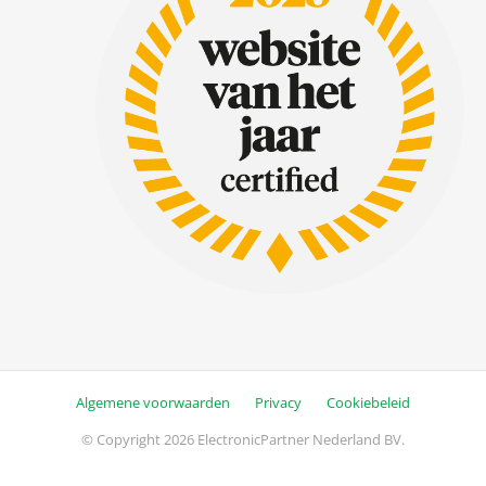
Algemene voorwaarden
Privacy
Cookiebeleid
© Copyright 2026 ElectronicPartner Nederland BV.