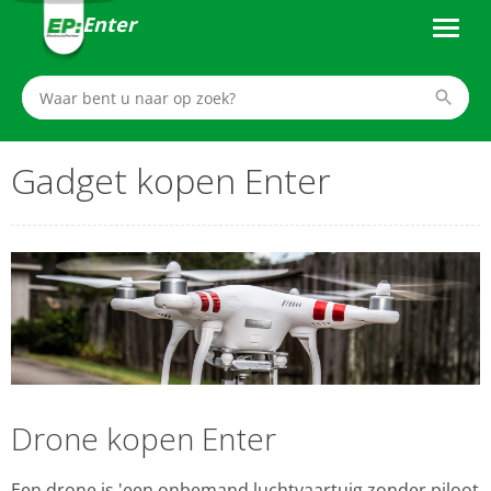
Enter
Gadget kopen Enter
Drone kopen Enter
Een drone is 'een onbemand luchtvaartuig zonder piloot